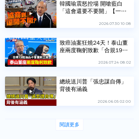
韓國瑜震怒控場 開嗆藍白
「這會還要不要開」【一刀
未剪看新聞】
2026.07.30 10:08
致癌油案狂燒24天！泰山董
座兩度鞠躬致歉「合規19批
油品不重新上架」【小編精
2026.07.24 08:02
選】
總統送川普「張忠謀自傳」
背後有涵義
2026.06.05 02:00
閱讀更多