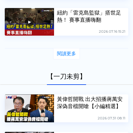
紐約「雷克島監獄」搭世足
熱！ 賽事直播嗨翻
2026.07.16 15:21
閱讀更多
【一刀未剪】
黃偉哲開戰 出大招播蔣萬安
深偽音檔開嗆【小編精選】
2026.07.31 08:11