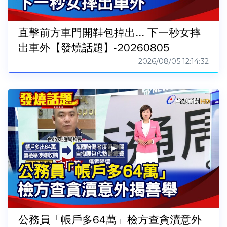
直擊前方車門開鞋包掉出... 下一秒女摔
出車外【發燒話題】-20260805
2026/08/05 12:14:32
公務員「帳戶多64萬」檢方查貪瀆意外